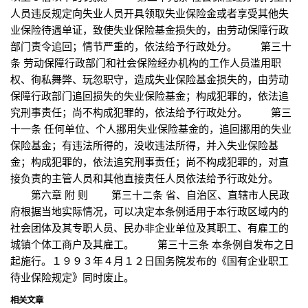
人员违反规定向失业人员开具领取失业保险金或者享受其他失
业保险待遇单证，致使失业保险基金损失的，由劳动保障行政
部门责令追回；情节严重的，依法给予行政处分。 第三十
条 劳动保障行政部门和社会保险经办机构的工作人员滥用职
权、徇私舞弊、玩忽职守，造成失业保险基金损失的，由劳动
保障行政部门追回损失的失业保险基金；构成犯罪的，依法追
究刑事责任；尚不构成犯罪的，依法给予行政处分。 第三
十一条 任何单位、个人挪用失业保险基金的，追回挪用的失业
保险基金；有违法所得的，没收违法所得，并入失业保险基
金；构成犯罪的，依法追究刑事责任；尚不构成犯罪的，对直
接负责的主管人员和其他直接责任人员依法给予行政处分。
第六章 附 则 第三十二条 省、自治区、直辖市人民政
府根据当地实际情况，可以决定本条例适用于本行政区域内的
社会团体及其专职人员、民办非企业单位及其职工、有雇工的
城镇个体工商户及其雇工。 第三十三条 本条例自发布之日
起施行。１９９３年４月１２日国务院发布的《国有企业职工
待业保险规定》同时废止。
相关文章