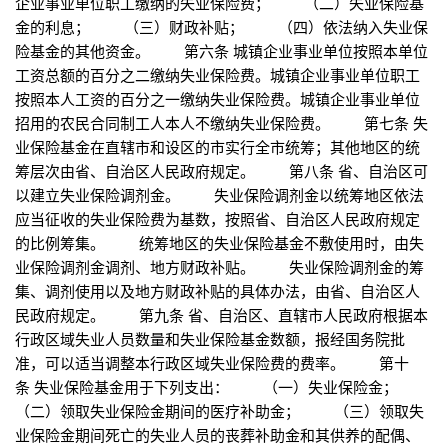
企业事业单位职工缴纳的失业保险费； （二）失业保险基
金的利息； （三）财政补贴； （四）依法纳入失业保
险基金的其他资金。 第六条 城镇企业事业单位按照本单位
工资总额的百分之二缴纳失业保险费。城镇企业事业单位职工
按照本人工资的百分之一缴纳失业保险费。城镇企业事业单位
招用的农民合同制工人本人不缴纳失业保险费。 第七条 失
业保险基金在直辖市和设区的市实行全市统筹；其他地区的统
筹层次由省、自治区人民政府规定。 第八条 省、自治区可
以建立失业保险调剂金。 失业保险调剂金以统筹地区依法
应当征收的失业保险费为基数，按照省、自治区人民政府规定
的比例筹集。 统筹地区的失业保险基金不敷使用时，由失
业保险调剂金调剂、地方财政补贴。 失业保险调剂金的筹
集、调剂使用以及地方财政补贴的具体办法，由省、自治区人
民政府规定。 第九条 省、自治区、直辖市人民政府根据本
行政区域失业人员数量和失业保险基金数额，报经国务院批
准，可以适当调整本行政区域失业保险费的费率。 第十
条 失业保险基金用于下列支出： （一）失业保险金；
（二）领取失业保险金期间的医疗补助金； （三）领取失
业保险金期间死亡的失业人员的丧葬补助金和其供养的配偶、