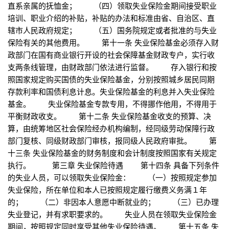
直系亲属的抚恤金； （四）领取失业保险金期间接受职业
培训、职业介绍的补贴，补贴的办法和标准由省、自治区、直
辖市人民政府规定； （五）国务院规定或者批准的与失业
保险有关的其他费用。 第十一条 失业保险基金必须存入财
政部门在国有商业银行开设的社会保障基金财政专户，实行收
支两条线管理，由财政部门依法进行监督。 存入银行和按
照国家规定购买国债的失业保险基金，分别按照城乡居民同期
存款利率和国债利息计息。失业保险基金的利息并入失业保险
基金。 失业保险基金专款专用，不得挪作他用，不得用于
平衡财政收支。 第十二条 失业保险基金收支的预算、决
算，由统筹地区社会保险经办机构编制，经同级劳动保障行政
部门复核、同级财政部门审核，报同级人民政府审批。 第
十三条 失业保险基金的财务制度和会计制度按照国家有关规定
执行。 第三章 失业保险待遇 第十四条 具备下列条件
的失业人员，可以领取失业保险金： （一）按照规定参加
失业保险，所在单位和本人已按照规定履行缴费义务满１年
的； （二）非因本人意愿中断就业的； （三）已办理
失业登记，并有求职要求的。 失业人员在领取失业保险金
期间，按照规定同时享受其他失业保险待遇。 第十五条 失