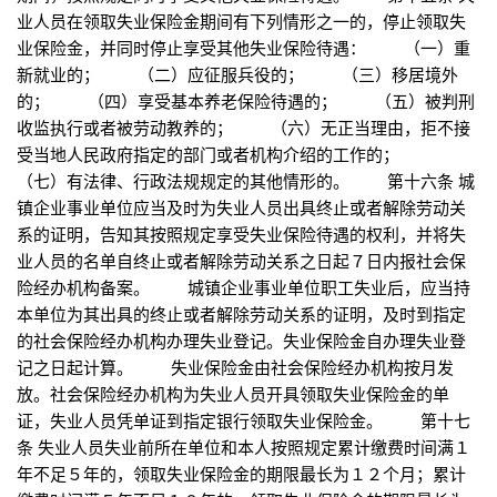
业人员在领取失业保险金期间有下列情形之一的，停止领取失
业保险金，并同时停止享受其他失业保险待遇： （一）重
新就业的； （二）应征服兵役的； （三）移居境外
的； （四）享受基本养老保险待遇的； （五）被判刑
收监执行或者被劳动教养的； （六）无正当理由，拒不接
受当地人民政府指定的部门或者机构介绍的工作的；
（七）有法律、行政法规规定的其他情形的。 第十六条 城
镇企业事业单位应当及时为失业人员出具终止或者解除劳动关
系的证明，告知其按照规定享受失业保险待遇的权利，并将失
业人员的名单自终止或者解除劳动关系之日起７日内报社会保
险经办机构备案。 城镇企业事业单位职工失业后，应当持
本单位为其出具的终止或者解除劳动关系的证明，及时到指定
的社会保险经办机构办理失业登记。失业保险金自办理失业登
记之日起计算。 失业保险金由社会保险经办机构按月发
放。社会保险经办机构为失业人员开具领取失业保险金的单
证，失业人员凭单证到指定银行领取失业保险金。 第十七
条 失业人员失业前所在单位和本人按照规定累计缴费时间满１
年不足５年的，领取失业保险金的期限最长为１２个月；累计