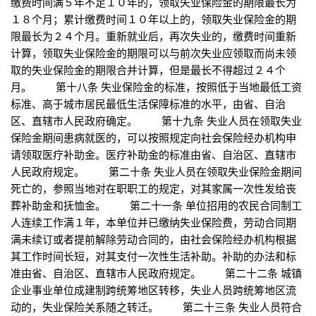
缴费时间满５年不足１０年的，领取失业保险金的期限最长为
１８个月；累计缴费时间１０年以上的，领取失业保险金的期
限最长为２４个月。重新就业后，再次失业的，缴费时间重新
计算，领取失业保险金的期限可以与前次失业应领取而尚未领
取的失业保险金的期限合并计算，但是最长不得超过２４个
月。 第十八条 失业保险金的标准，按照低于当地最低工资
标准、高于城市居民最低生活保障标准的水平，由省、自治
区、直辖市人民政府确定。 第十九条 失业人员在领取失业
保险金期间患病就医的，可以按照规定向社会保险经办机构申
请领取医疗补助金。医疗补助金的标准由省、自治区、直辖市
人民政府规定。 第二十条 失业人员在领取失业保险金期间
死亡的，参照当地对在职职工的规定，对其家属一次性发给丧
葬补助金和抚恤金。 第二十一条 单位招用的农民合同制工
人连续工作满１年，本单位并已缴纳失业保险费，劳动合同期
满未续订或者提前解除劳动合同的，由社会保险经办机构根据
其工作时间长短，对其支付一次性生活补助。补助的办法和标
准由省、自治区、直辖市人民政府规定。 第二十二条 城镇
企业事业单位成建制跨统筹地区转移，失业人员跨统筹地区流
动的，失业保险关系随之转迁。 第二十三条 失业人员符合